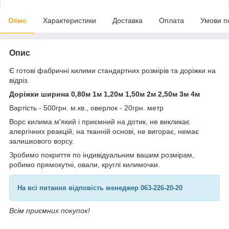
Опис
Характеристики
Доставка
Оплата
Умови п
Опис
Є готові фабричні килими стандартних розмірів та доріжки на
відріз.
Доріжки ширина 0,80м 1м 1,20м 1,50м 2м 2,50м 3м 4м
Вартість - 500грн. м.кв., оверлок - 20грн. метр
Ворс килима м'який і приємний на дотик, не викликає
алергічних реакцій, на тканній основі, не вигорає, немає
залишкового ворсу.
Зробимо покриття по індивідуальним вашим розмірам,
робимо прямокутні, овали, круглі килимочки.
На всі питання відповість менеджер 063-226-20-20
Всім приємних покупок!