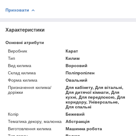
Приховати
Характеристики
Основні атрибути
Виробник
Карат
Тип
Килим
Вид килима
Ворсовий
Склад килима
Поліпропілен
Форма килима
Овальний
Призначення килима/
Для кабінету, Для вітальні,
доріжки
Для дитячої кімнати, Для
кухні, Для передпокою, Для
коридору, Універсальне,
Для спальні
Колір
Бежевий
Тематика декору, малюнка
Абстракція
Виготовлення килима
Машинна робота
Тип ворсу
Велюр