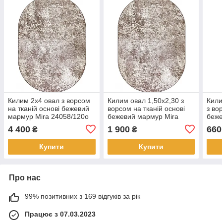
Килим 2х4 овал з ворсом
Килим овал 1,50х2,30 з
Кили
на тканій основі бежевий
ворсом на тканій основі
з во
мармур Mira 24058/120о
бежевий мармур Mira
беже
24058/120о
2405
4 400
1 900
660
₴
₴
Купити
Купити
Про нас
99% позитивних з 169 відгуків за рік
Працює з 07.03.2023