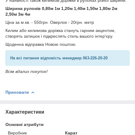
У наявності також килимові доріжки в рулонах різної ширини.
Ширина рулонів 0,80м 1м 1,20м 1,40м 1,50м 1,80м 2м
2,50м 3м 4м
Ціна за м.кв. - 550грн. Оверлок - 20грн. метр
Килим або килимова доріжка стануть гарним акцентом,
створять затишок і підкреслять стиль вашого інтер'єру.
Щоденна відправка Новою поштою.
На всі питання відповість менеджер 063-226-20-20
Всім вдалих покупок!
Приховати
Характеристики
Основні атрибути
Виробник
Карат