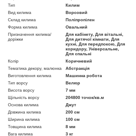
Тип
Килим
Вид килима
Ворсовий
Склад килима
Поліпропілен
Форма килима
Овальний
Призначення килима/
Для кабінету, Для вітальні,
доріжки
Для дитячої кімнати, Для
кухні, Для передпокою, Для
коридору, Універсальне,
Для спальні
Колір
Коричневий
Тематика декору, малюнка
Абстракція
Виготовлення килима
Машинна робота
Тип ворсу
Велюр
Висота ворсу
7 мм
Щільність ворсу
204800 точок/кв.м
Основа килима
Джут
Довжина килима
200 см
Ширина килима
100 см
Товщина килима
8 мм
Вага килима
3 кг