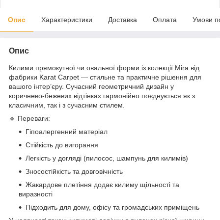
Опис
Характеристики
Доставка
Оплата
Умови п
Опис
Килими прямокутної чи овальної форми із колекції Mira від
фабрики Karat Carpet — стильне та практичне рішення для
вашого інтер’єру. Сучасний геометричний дизайн у
коричнево-бежевих відтінках гармонійно поєднується як з
класичним, так і з сучасним стилем.
🔹 Переваги:
Гіпоалергенний матеріал
Стійкість до вигорання
Легкість у догляді (пилосос, шампунь для килимів)
Зносостійкість та довговічність
Жакардове плетіння додає килиму щільності та
виразності
Підходить для дому, офісу та громадських приміщень