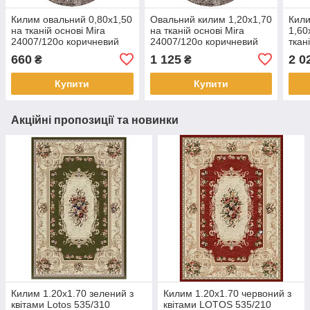
Килим овальний 0,80х1,50
Овальний килим 1,20х1,70
Кили
на тканій основі Mira
на тканій основі Mira
1,60
24007/120о коричневий
24007/120о коричневий
ткан
2400
660
1 125
2 0
₴
₴
Купити
Купити
Акційні пропозиції та новинки
Килим 1.20х1.70 зелений з
Килим 1.20х1.70 червоний з
квітами Lotos 535/310
квітами LOTOS 535/210