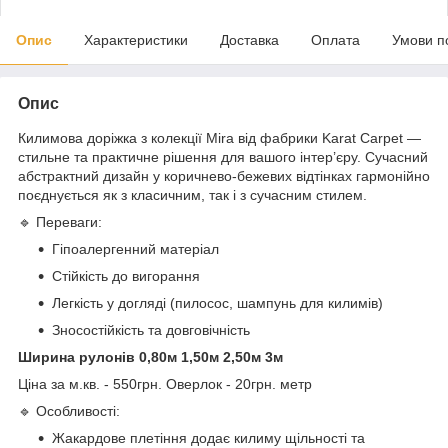
Опис
Характеристики
Доставка
Оплата
Умови п
Опис
Килимова доріжка з колекції Mira від фабрики Karat Carpet —
стильне та практичне рішення для вашого інтер’єру. Сучасний
абстрактний дизайн у коричнево-бежевих відтінках гармонійно
поєднується як з класичним, так і з сучасним стилем.
🔹 Переваги:
Гіпоалергенний матеріал
Стійкість до вигорання
Легкість у догляді (пилосос, шампунь для килимів)
Зносостійкість та довговічність
Ширина рулонів 0,80м 1,50м 2,50м 3м
Ціна за м.кв. - 550грн. Оверлок - 20грн. метр
🔹 Особливості:
Жакардове плетіння додає килиму щільності та