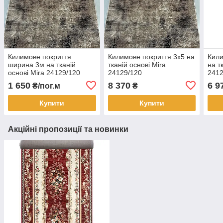
Килимове покриття
Килимове покриття 3х5 на
Кили
ширина 3м на тканій
тканій основі Mira
на т
основі Mira 24129/120
24129/120
2412
1 650
8 370
6 9
₴/пог.м
₴
Купити
Купити
Акційні пропозиції та новинки