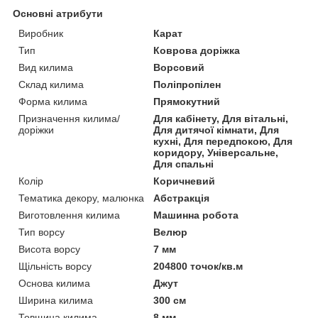
Основні атрибути
Виробник
Карат
Тип
Коврова доріжка
Вид килима
Ворсовий
Склад килима
Поліпропілен
Форма килима
Прямокутний
Призначення килима/
Для кабінету, Для вітальні,
доріжки
Для дитячої кімнати, Для
кухні, Для передпокою, Для
коридору, Універсальне,
Для спальні
Колір
Коричневий
Тематика декору, малюнка
Абстракція
Виготовлення килима
Машинна робота
Тип ворсу
Велюр
Висота ворсу
7 мм
Щільність ворсу
204800 точок/кв.м
Основа килима
Джут
Ширина килима
300 см
Товщина килима
8 мм