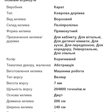
Виробник
Карат
Тип
Коврова доріжка
Вид килима
Ворсовий
Склад килима
Поліпропілен
Форма килима
Прямокутний
Призначення килима/
Для кабінету, Для вітальні,
доріжки
Для дитячої кімнати, Для
кухні, Для передпокою, Для
коридору, Універсальне,
Для спальні
Колір
Коричневий
Тематика декору, малюнка
Абстракція
Виготовлення килима
Машинна робота
Тип ворсу
Велюр
Висота ворсу
7 мм
Щільність ворсу
204800 точок/кв.м
Основа килима
Джут
Довжина килима
200 см
Ширина килима
140 см