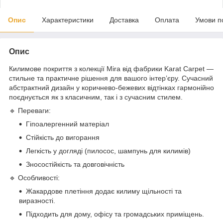
Опис
Характеристики
Доставка
Оплата
Умови п
Опис
Килимове покриття з колекції Mira від фабрики Karat Carpet —
стильне та практичне рішення для вашого інтер’єру. Сучасний
абстрактний дизайн у коричнево-бежевих відтінках гармонійно
поєднується як з класичним, так і з сучасним стилем.
🔹 Переваги:
Гіпоалергенний матеріал
Стійкість до вигорання
Легкість у догляді (пилосос, шампунь для килимів)
Зносостійкість та довговічність
🔹 Особливості:
Жакардове плетіння додає килиму щільності та
виразності.
Підходить для дому, офісу та громадських приміщень.