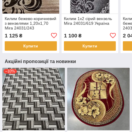
Килим бежево-коричневий
Килим 1х2 сірий вензель
Кили
з вензелями 1,20х1,70
Mira 24031/619 Україна
беже
Mira 24031/243
2403
1 125
1 100
2 0
₴
₴
Купити
Купити
Акційні пропозиції та новинки
–10%