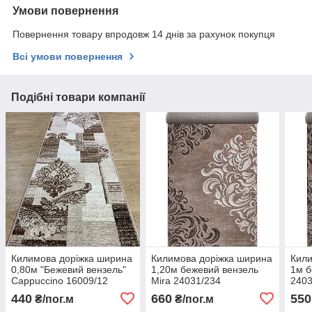
Умови повернення
Повернення товару впродовж 14 днів за рахунок покупця
Всі умови повернення
Подібні товари компанії
Килимова доріжка ширина
Килимова доріжка ширина
Кили
0,80м "Бежевий вензель"
1,20м бежевий вензель
1м б
Cappuccino 16009/12
Mira 24031/234
2403
440
660
550
₴/пог.м
₴/пог.м