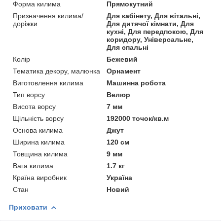
Форма килима
Прямокутний
Призначення килима/
Для кабінету, Для вітальні,
доріжки
Для дитячої кімнати, Для
кухні, Для передпокою, Для
коридору, Універсальне,
Для спальні
Колір
Бежевий
Тематика декору, малюнка
Орнамент
Виготовлення килима
Машинна робота
Тип ворсу
Велюр
Висота ворсу
7 мм
Щільність ворсу
192000 точок/кв.м
Основа килима
Джут
Ширина килима
120 см
Товщина килима
9 мм
Вага килима
1.7 кг
Країна виробник
Україна
Стан
Новий
Приховати