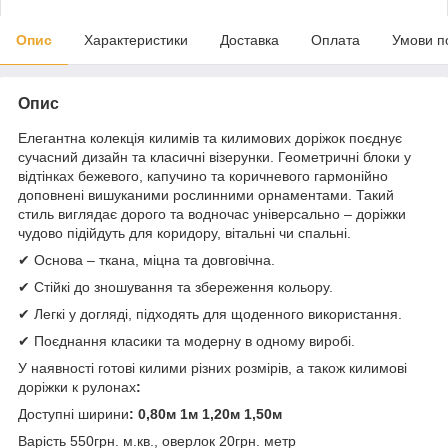
Опис
Характеристики
Доставка
Оплата
Умови п
Опис
Елегантна колекція килимів та килимових доріжок поєднує
сучасний дизайн та класичні візерунки. Геометричні блоки у
відтінках бежевого, капучино та коричневого гармонійно
доповнені вишуканими рослинними орнаментами. Такий
стиль виглядає дорого та водночас універсально – доріжки
чудово підійдуть для коридору, вітальні чи спальні.
✔ Основа – ткана, міцна та довговічна.
✔ Стійкі до зношування та збереження кольору.
✔ Легкі у догляді, підходять для щоденного використання.
✔ Поєднання класики та модерну в одному виробі.
У наявності готові килими різних розмірів, а також килимові
доріжки к рулонах
:
Доступні ширини
: 0,80м 1м 1,20м 1,50м
Варість 550грн. м.кв., оверлок 20грн. метр