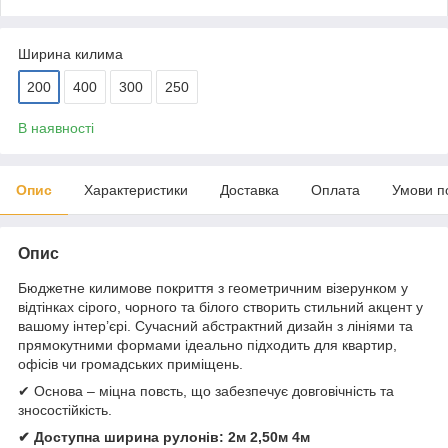
Ширина килима
200
400
300
250
В наявності
Опис
Характеристики
Доставка
Оплата
Умови п
Опис
Бюджетне килимове покриття з геометричним візерунком у
відтінках сірого, чорного та білого створить стильний акцент у
вашому інтер’єрі. Сучасний абстрактний дизайн з лініями та
прямокутними формами ідеально підходить для квартир,
офісів чи громадських приміщень.
✔ Основа – міцна повсть, що забезпечує довговічність та
зносостійкість.
✔ Доступна ширина рулонів: 2м 2,50м 4м