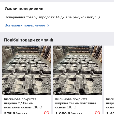
Умови повернення
Повернення товару впродовж 14 днів за рахунок покупця
Всі умови повернення
Подібні товари компанії
Килимове покриття
Килимове покриття
Кили
ширина 2,50м на
ширина 3м на повстяній
шири
повстяній основі СКЛО
основі СКЛО
осно
875
1 050
1 4
₴/пог.м
₴/пог.м