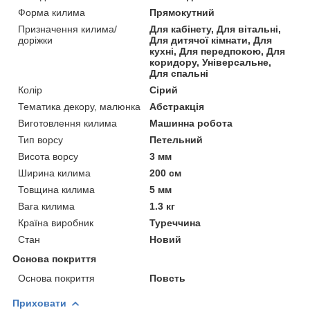
Форма килима
Прямокутний
Призначення килима/
Для кабінету, Для вітальні,
доріжки
Для дитячої кімнати, Для
кухні, Для передпокою, Для
коридору, Універсальне,
Для спальні
Колір
Сірий
Тематика декору, малюнка
Абстракція
Виготовлення килима
Машинна робота
Тип ворсу
Петельний
Висота ворсу
3 мм
Ширина килима
200 см
Товщина килима
5 мм
Вага килима
1.3 кг
Країна виробник
Туреччина
Стан
Новий
Основа покриття
Основа покриття
Повсть
Приховати