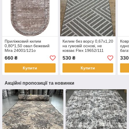
Приліжковий килим
Килим без ворсу 0,67х1,20
Ковр
0,80*1,50 овал бежевий
на гумовій основі, не
одно
Mira 24001/121о
ковзає Flex 19652/111
бага
бежевий
660
530
330
₴
₴
Купити
Купити
Акційні пропозиції та новинки