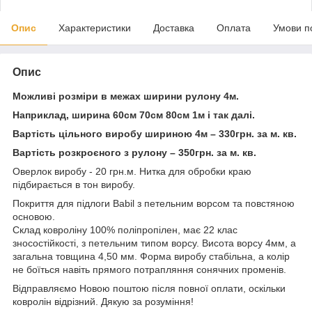
Опис
Характеристики
Доставка
Оплата
Умови п
Опис
Можливі розміри в межах ширини рулону 4м.
Наприклад, ширина 60см 70см 80см 1м і так далі.
Вартість цільного виробу шириною 4м – 330грн. за м. кв.
Вартість розкроєного з рулону – 350грн. за м. кв.
Оверлок виробу - 20 грн.м. Нитка для обробки краю
підбирається в тон виробу.
Покриття для підлоги Babil з петельним ворсом та повстяною
основою.
Склад ковроліну 100% поліпропілен, має 22 клас
зносостійкості, з петельним типом ворсу. Висота ворсу 4мм, а
загальна товщина 4,50 мм. Форма виробу стабільна, а колір
не боїться навіть прямого потрапляння сонячних променів.
Відправляємо Новою поштою після повної оплати, оскільки
ковролін відрізний. Дякую за розуміння!